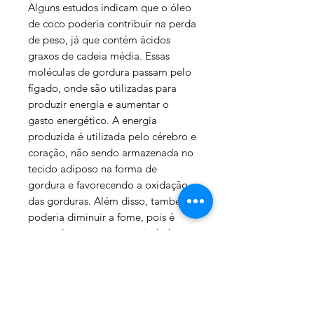
Alguns estudos indicam que o óleo
de coco poderia contribuir na perda
de peso, já que contém ácidos
graxos de cadeia média. Essas
moléculas de gordura passam pelo
fígado, onde são utilizadas para
produzir energia e aumentar o
gasto energético. A energia
produzida é utilizada pelo cérebro e
coração, não sendo armazenada no
tecido adiposo na forma de
gordura e favorecendo a oxidação
das gorduras. Além disso, também
poderia diminuir a fome, pois é
capaz de promover a saciedade.
No entanto, são ainda necessários
mais estudos sobre o efeito do óleo
de coco no emagrecimento e, por
isso, não é recomendado consumir
esse óleo em grandes quantidades,