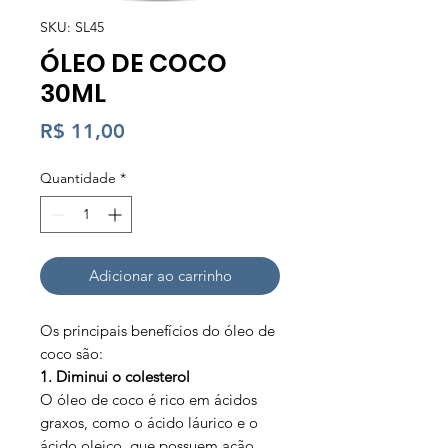
SKU: SL45
ÓLEO DE COCO
30ML
Preço
R$ 11,00
Quantidade
*
Adicionar ao carrinho
Os principais benefícios do óleo de
coco são:
1. Diminui o colesterol
O óleo de coco é rico em ácidos
graxos, como o ácido láurico e o
ácido oleico, que possuem ação