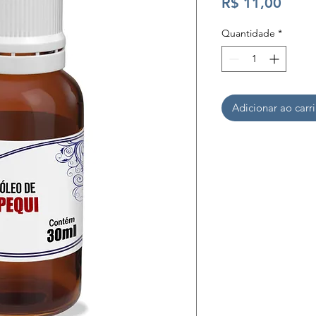
Preç
R$ 11,00
Quantidade
*
Adicionar ao carr