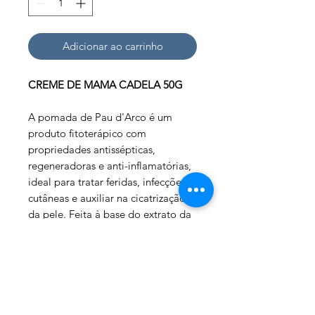
Adicionar ao carrinho
CREME DE MAMA CADELA 50G
A pomada de Pau d'Arco é um
produto fitoterápico com
propriedades antissépticas,
regeneradoras e anti-inflamatórias,
ideal para tratar feridas, infecções
cutâneas e auxiliar na cicatrização
da pele. Feita à base do extrato da
casca da árvore
Tabebuia
, é
frequentemente enriquecida com
alecrim, tomilho e equinácea,
sendo eficaz na regeneração
cutânea.