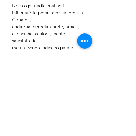
Nosso gel tradicional anti-
inflamatório possui em sua formula
Copaíba,
andiroba, gergelim preto, arnica,
cabacinha, cânfora, mentol,
salicilato de
metila. Sendo indicado para o
tratamento exclusivamente tópico
dos sintomas
do reumatismo, nevralgias (dor
intensa na região da lesão
envolvendo
nervos), torcicolos (enrijecimento
dos músculos do pescoço),
contusões
e dores musculares.