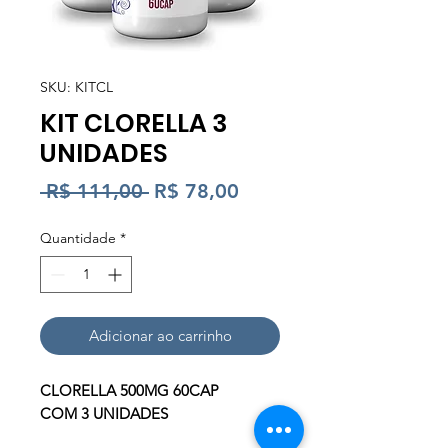
SKU: KITCL
KIT CLORELLA 3
UNIDADES
Preço
Preço
 R$ 111,00 
R$ 78,00
normal
promocional
Quantidade
*
Adicionar ao carrinho
CLORELLA 500MG 60CAP
COM 3 UNIDADES