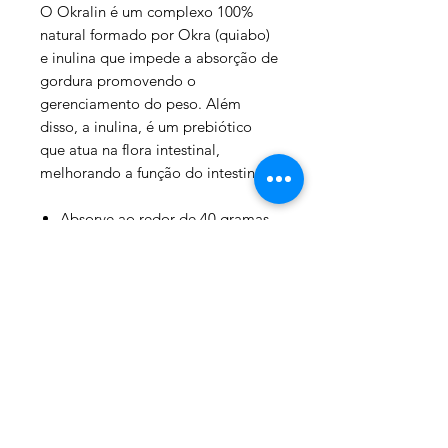
O Okralin é um complexo 100%
natural formado por Okra (quiabo)
e inulina que impede a absorção de
gordura promovendo o
gerenciamento do peso. Além
disso, a inulina, é um prebiótico
que atua na flora intestinal,
melhorando a função do intestino.
Absorve ao redor de 40 gramas
de gordura por refeição;
Perda de até 621 kcal por dia, o
que equivale (em média) a 1
hora de bike;
Redução das medidas dos
quadris e cintura;
Resultados significativos de
perda de peso são observados
após apenas 4 semanas;