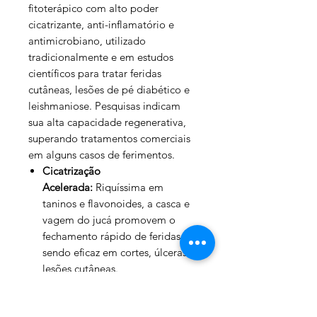
fitoterápico com alto poder
cicatrizante, anti-inflamatório e
antimicrobiano, utilizado
tradicionalmente e em estudos
científicos para tratar feridas
cutâneas, lesões de pé diabético e
leishmaniose. Pesquisas indicam
sua alta capacidade regenerativa,
superando tratamentos comerciais
em alguns casos de ferimentos.
Cicatrização
Acelerada:
Riquíssima em
taninos e flavonoides, a casca e
vagem do jucá promovem o
fechamento rápido de feridas,
sendo eficaz em cortes, úlceras e
lesões cutâneas.
Ação Anti-inflamatória e
Antimicrobiana:
O extrato ajuda