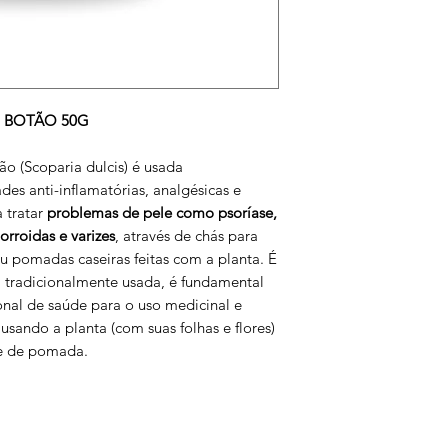
 BOTÃO 50G
o (Scoparia dulcis) é usada
es anti-inflamatórias, analgésicas e
a tratar
problemas de pele como psoríase,
morroidas e varizes
, através de chás para
u pomadas caseiras feitas com a planta. É
a tradicionalmente usada, é fundamental
onal de saúde para o uso medicinal e
sando a planta (com suas folhas e flores)
se de pomada.
Empresa
REDE SO