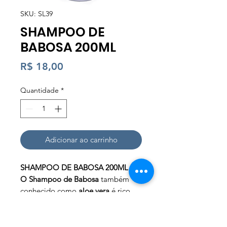
SKU: SL39
SHAMPOO DE
BABOSA 200ML
Preço
R$ 18,00
Quantidade
*
Adicionar ao carrinho
SHAMPOO DE BABOSA 200ML
O Shampoo de Babosa
também
conhecido como
aloe vera
é rico
em nutrientes com grande poder
benéfico sobre o couro cabeludo,
proporciona hidratação, maciez e