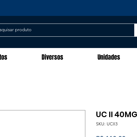
tos
Diversos
Unidades
UC II 40M
SKU: UCII3