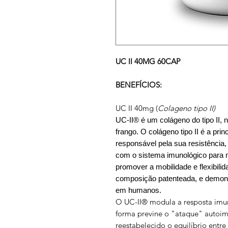
UC II 40MG 60CAP
BENEFÍCIOS:
UC II 40mg (
Colageno tipo II)
UC-II® é um colágeno do tipo II, 
frango. O colágeno tipo II é a prin
responsável pela sua resistência,
com o sistema imunológico para m
promover a mobilidade e flexibili
composição patenteada, e demonst
em humanos.
O UC-II® modula a resposta imun
forma previne o "ataque" autoimu
reestabelecido o equilíbrio entre