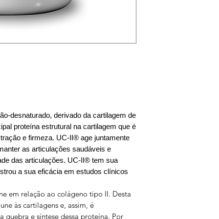
não-desnaturado, derivado da cartilagem de
cipal proteína estrutural na cartilagem que é
 tração e firmeza. UC-II® age juntamente
anter as articulações saudáveis e
dade das articulações. UC-II® tem sua
rou a sua eficácia em estudos clínicos
e em relação ao colágeno tipo II. Desta
ne às cartilagens e, assim, é
 a quebra e síntese dessa proteína. Por